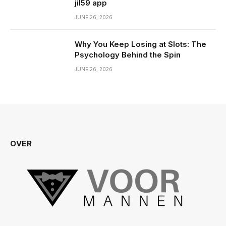
jil59 app
JUNE 26, 2026
Why You Keep Losing at Slots: The
Psychology Behind the Spin
JUNE 26, 2026
OVER