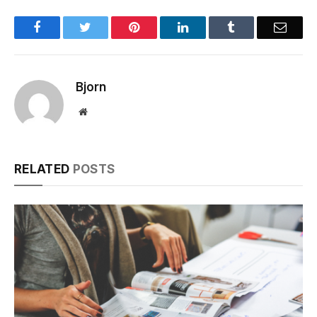
Facebook
Twitter
Pinterest
LinkedIn
Tumblr
Email
Bjorn
Website
RELATED
POSTS