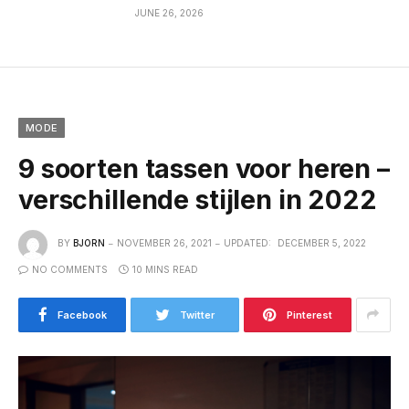
JUNE 26, 2026
MODE
9 soorten tassen voor heren –
verschillende stijlen in 2022
BY
BJORN
NOVEMBER 26, 2021
UPDATED:
DECEMBER 5, 2022
NO COMMENTS
10 MINS READ
Facebook
Twitter
Pinterest